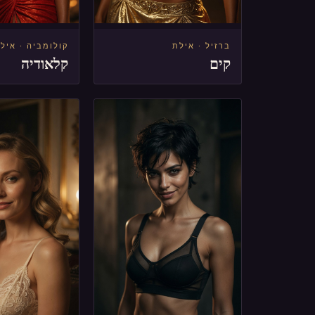
ברזיל · אילת
קולומביה · איל
קים
קלאודיה