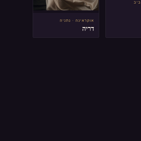
ביב
אוקראינה · נתניה
דריה