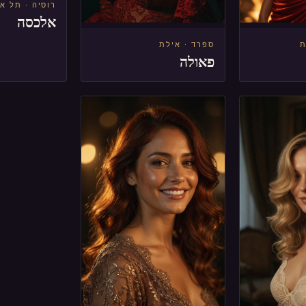
רוסיה · תל א
אלכסה
ת
ספרד · אילת
פאולה