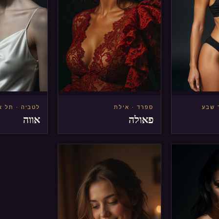
 שבע
ספרד · אילת
לטביה · תל א
פאולה
אווה