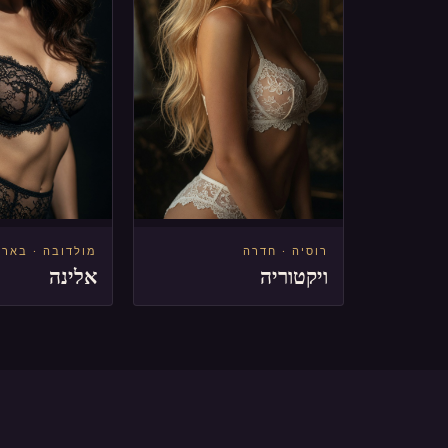
רוסיה · חדרה
מולדובה · באר
ויקטוריה
אלינה