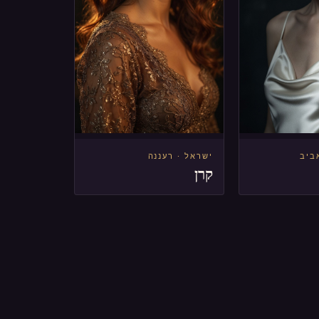
ביב
ישראל · רעננה
קרן