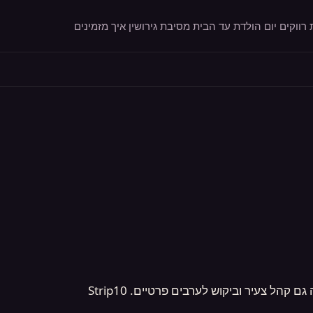
רווקים
יום הולדת
עד הבית
מסיבת גירושין
איך מזמינים
נתיבות היא עיר בנגב המערבי, מוכרת במורשת ובמסורת שלה, קרובה לאופקים ולשדרות. לצד האופי המסורתי, יש בה גם קהל צעיר וביקוש לערבים פרטיים. Strip10