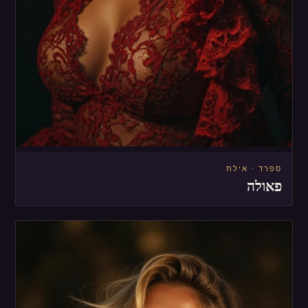
ספרד · אילת
פאולה