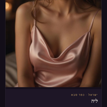
ישראל · כפר סבא
ליה