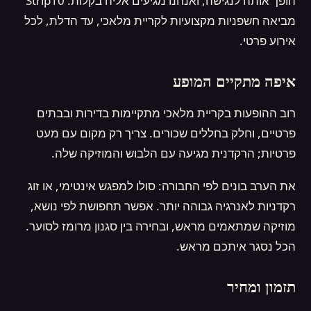
הופך אותה לנגישה, ואנחנו מגיעים אליה בקלות. Strip10
מסיבת גירושין
מביאה חשפניות מקצועיות לקריית מלאכי, עד הדלת, לכל
אירוע פרטי.
איך מזמינים
איפה מתקיים המופע
רוב ההופעות בקריית מלאכי מתקיימות בדירות ובבתים
פרטיים, וחלק בחללים שכורים. צריך רק מקום עם מעט
פרטיות; הרקדנית מגיעה עם הלבוש והמוזיקה שלה.
את הערב בונים לפי החבורה: סולו למפגש אינטימי, או זוג
רקדניות לאנרגיה גבוהה יותר. אפשר תחפושת לפי נושא,
מוזיקה שמתאמים מראש, ובחירה בין סגנון מרומז לסוער.
הכל נסגר איתכם מראש.
תזמון ומחיר