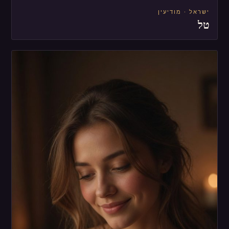
ישראל · מודיעין
טל