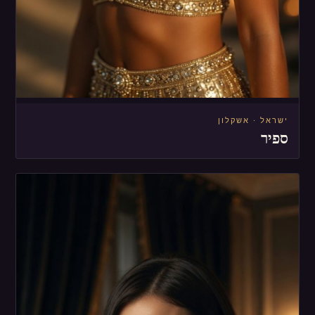
ישראל · אשקלון
ספיר