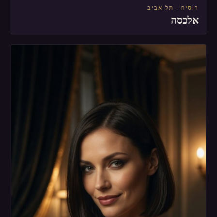
רוסיה · תל אביב
אלכסה