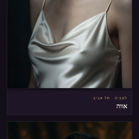
לטביה · תל אביב
אווה