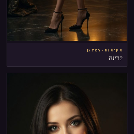
אוקראינה · רמת גן
קרינה