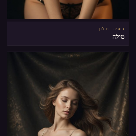
רוסיה · חולון
מילה