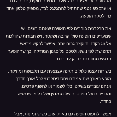
מקצועיות עד אליכם בכל שעה. מסיבת רווקים, יום הולדת
מסיבת גירושין
או ערב ספונטני שהתחיל להתגלגל לבד, מספיק טלפון אחד
איך מזמינים
כדי לסגור הופעה.
את הרקדנית בוחרים לפי האווירה שאתם רוצים. יש
שמעדיפים הופעת סולו קרובה ושקטה, ויש חבורות שהולכות
על זוג רקדניות וקצב גבוה יותר. אפשר לבקש מראש
תחפושת לפי נושא ולסכם על סגנון המוזיקה, כך שההופעה
תרגיש מתוכננת בדיוק עבורכם.
בשירות עצמו כלולים הגעה עצמאית עם תלבושת ומוזיקה,
מופע באורך שתיאמתם ויחס דיסקרטי לכל אורך הדרך.
אנחנו עובדים בשקט, בלי לשמור או לחשוף פרטים,
ומקפידים על הפרטיות של המזמין ושל כל מי שנמצא
בחדר.
אפשר לתפוס הופעה גם באותו ערב כשיש זמינות, אבל