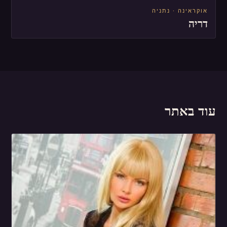
אוקראינה · נתניה
דריה
עוד באתר