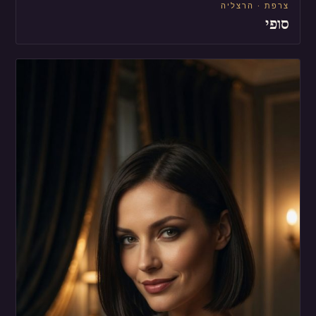
צרפת · הרצליה
סופי