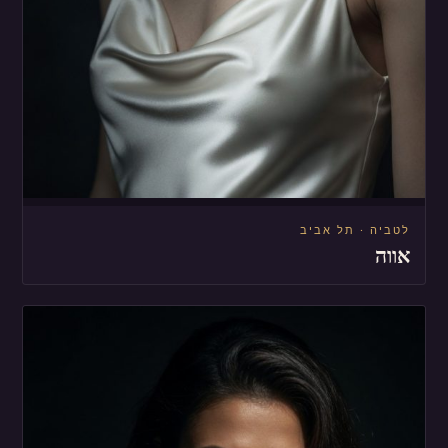
לטביה · תל אביב
אווה