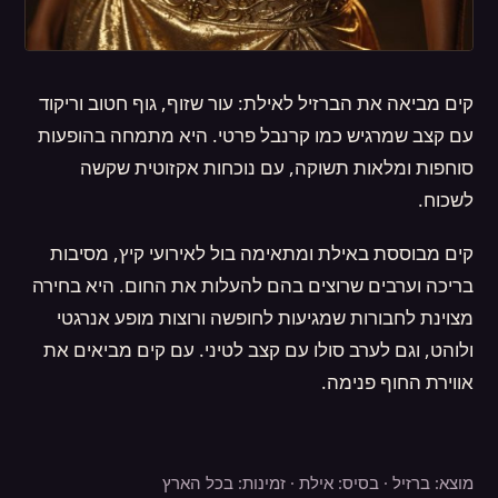
קים מביאה את הברזיל לאילת: עור שזוף, גוף חטוב וריקוד
עם קצב שמרגיש כמו קרנבל פרטי. היא מתמחה בהופעות
סוחפות ומלאות תשוקה, עם נוכחות אקזוטית שקשה
לשכוח.
קים מבוססת באילת ומתאימה בול לאירועי קיץ, מסיבות
בריכה וערבים שרוצים בהם להעלות את החום. היא בחירה
מצוינת לחבורות שמגיעות לחופשה ורוצות מופע אנרגטי
ולוהט, וגם לערב סולו עם קצב לטיני. עם קים מביאים את
אווירת החוף פנימה.
מוצא: ברזיל · בסיס: אילת · זמינות: בכל הארץ