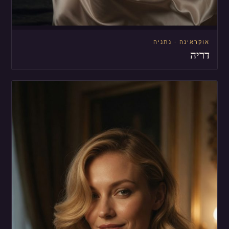
אוקראינה · נתניה
דריה