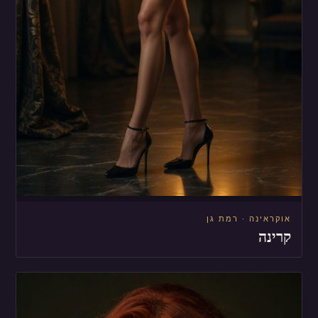
אוקראינה · רמת גן
קרינה