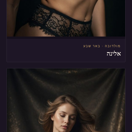
מולדובה · באר שבע
אלינה