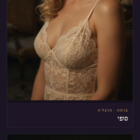
צרפת · הרצליה
סופי