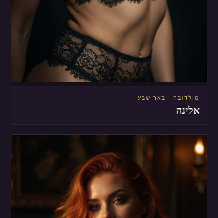
מולדובה · באר שבע
אלינה