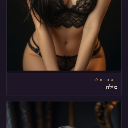
רוסיה · חולון
מילה