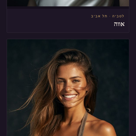
לטביה · תל אביב
אווה