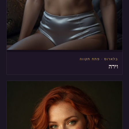
בלארוס · פתח תקווה
וירה