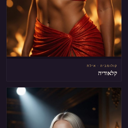
קולומביה · אילת
קלאודיה