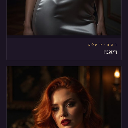
רוסיה · ירושלים
דיאנה