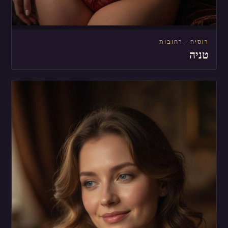
רוסיה · רחובות
טניה