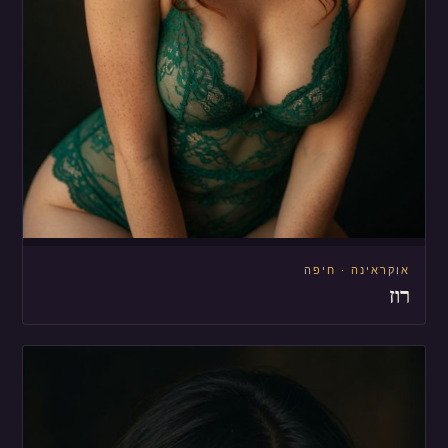
אוקראינה · חיפה
רוז